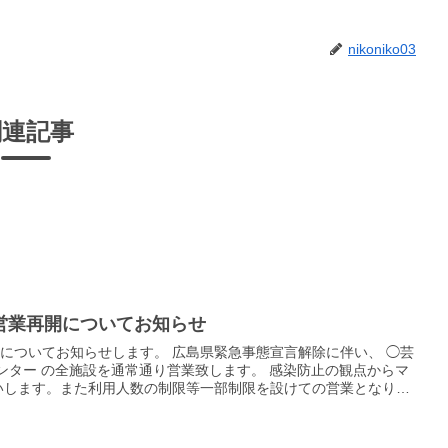
nikoniko03
関連記事
営業再開についてお知らせ
開についてお知らせします。 広島県緊急事態宣言解除に伴い、 ◯芸
センター の全施設を通常通り営業致します。 感染防止の観点からマ
いします。また利用人数の制限等一部制限を設けての営業となりま
7.5℃）以上あり強いだるさ（倦怠感）や息苦しさ（呼吸困難）があ
たします。 ※施設にアルコール除菌を設置しておりますのでご利用
ろしくお願い致します。