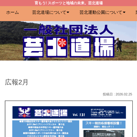
育もう! スポーツと地域の未来。芸北道場
ホーム
芸北道場について
芸北運動公園について
広報2月
2026.02.25