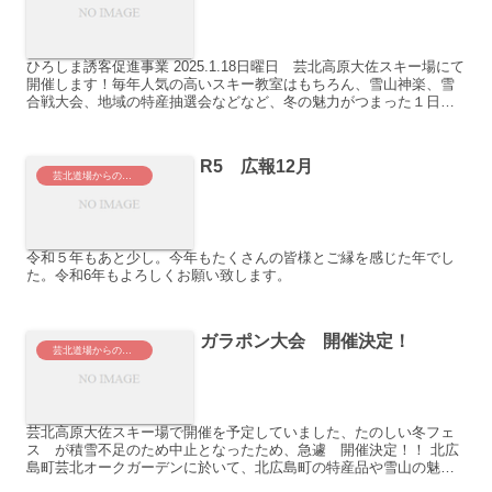
ひろしま誘客促進事業 2025.1.18日曜日 芸北高原大佐スキー場にて
開催します！毎年人気の高いスキー教室はもちろん、雪山神楽、雪
合戦大会、地域の特産抽選会などなど、冬の魅力がつまった１日と
なっています。ぜひ、お誘いあわせの上、大佐スキー...
R5 広報12月
芸北道場からのお知らせ
令和５年もあと少し。今年もたくさんの皆様とご縁を感じた年でし
た。令和6年もよろしくお願い致します。
ガラポン大会 開催決定！
芸北道場からのお知らせ
芸北高原大佐スキー場で開催を予定していました、たのしい冬フェ
ス が積雪不足のため中止となったため、急遽 開催決定！！ 北広
島町芸北オークガーデンに於いて、北広島町の特産品や雪山の魅力
を発信するガラポン大会となっています。芸北オークガーデンの...